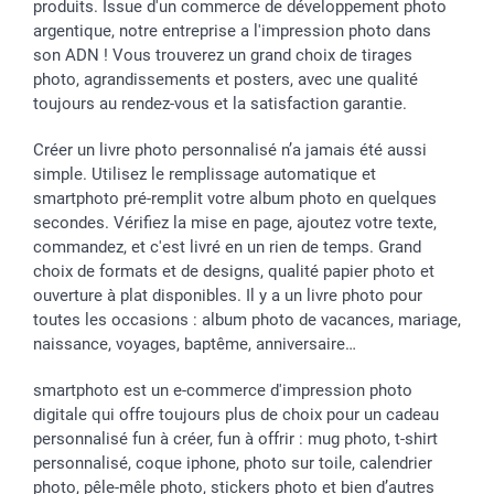
produits. Issue d'un commerce de développement photo
Rentrée des classes
Partenariats & Influence
Grandes quantités
argentique, notre entreprise a l'impression photo dans
Saint-Valentin
Investisseurs
Statut de ma commande
son ADN ! Vous trouverez un grand choix de tirages
Vacances
photo, agrandissements et posters, avec une qualité
toujours au rendez-vous et la satisfaction garantie.
Créer un livre photo personnalisé n’a jamais été aussi
simple. Utilisez le remplissage automatique et
smartphoto pré-remplit votre album photo en quelques
secondes. Vérifiez la mise en page, ajoutez votre texte,
commandez, et c'est livré en un rien de temps. Grand
choix de formats et de designs, qualité papier photo et
ouverture à plat disponibles. Il y a un livre photo pour
toutes les occasions : album photo de vacances, mariage,
naissance, voyages, baptême, anniversaire…
smartphoto est un e-commerce d'impression photo
digitale qui offre toujours plus de choix pour un cadeau
personnalisé fun à créer, fun à offrir : mug photo, t-shirt
personnalisé, coque iphone, photo sur toile, calendrier
photo, pêle-mêle photo, stickers photo et bien d’autres