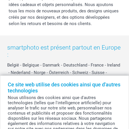
idées cadeaux et objets personnalisés. Nous ajoutons
tous les mois de nouveaux produits, des designs uniques
créés par nos designers, et des options développées
selon les retours et besoins de nos clients.
smartphoto est présent partout en Europe
:
België
-
Belgique
-
Danmark
-
Deutschland
-
France
-
Ireland
-
Nederland
-
Norge
-
Österreich
-
Schweiz
-
Suisse
-
Switzerland
-
Suomi
-
Sverige
-
United Kingdom
-
Ce site web utilise des cookies ainsi que d'autres
Other Countries
technologies
Nous utilisons des cookies ainsi que d'autres
technologies (telles que l'intelligence artificielle) pour
Tous les prix sont en EURO (€), TVA incluse et hors frais de port.
analyser le trafic sur notre site web, personnaliser nos
contenus et publicités et proposer des fonctionnalités
disponibles sur les réseaux sociaux. Nous partageons
également des informations relatives à votre navigation
sur notre site avec nos partenaires dans les domaines de
© smartphoto group. Tous droits réservés