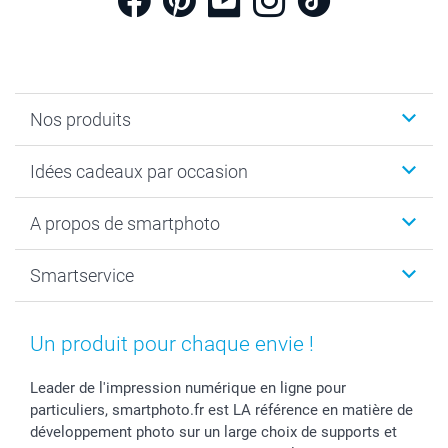
Nos produits
Cadeaux photo
Idées cadeaux par occasion
Calendrier photo & Agenda photo
Livre photo
Noël
A propos de smartphoto
Tirage photo & agrandissement
Anniversaire
Photo sur toile, Poster & Pêle-mêle
Mariage
A propos de smartphoto
Smartservice
Faire-part & Cartes
Naissance & baptême
Plan du site
MyNameBook
Fin d'études
Conditions générales
Contact
Coques smartphone
Fête des Mères
Droit de rétraction
Aide
Un produit pour chaque envie !
Stickers & Etiquettes
Fête des Pères
Plaintes
smartbonus
Cadres photo & accessoires déco
Communion
Vie privée
smartfriends
Leader de l'impression numérique en ligne pour
particuliers, smartphoto.fr est LA référence en matière de
Dénicheur d'idées cadeau
Baptême
Gestion des cookies
Livraison
développement photo sur un large choix de supports et
Toussaint
Tarifs
Modes de paiement