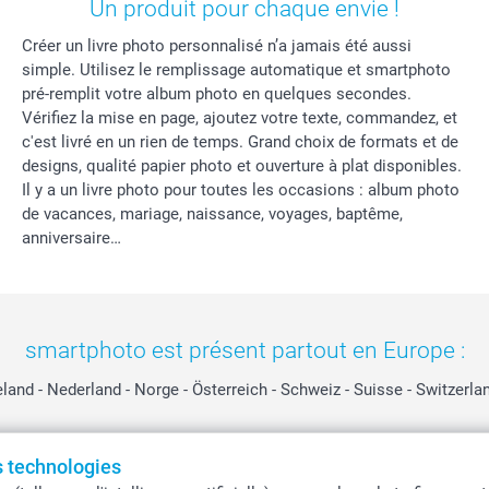
Un produit pour chaque envie !
Créer un livre photo personnalisé n’a jamais été aussi
simple. Utilisez le remplissage automatique et smartphoto
pré-remplit votre album photo en quelques secondes.
Vérifiez la mise en page, ajoutez votre texte, commandez, et
c'est livré en un rien de temps. Grand choix de formats et de
designs, qualité papier photo et ouverture à plat disponibles.
Il y a un livre photo pour toutes les occasions : album photo
de vacances, mariage, naissance, voyages, baptême,
anniversaire…
smartphoto est présent partout en Europe :
eland
-
Nederland
-
Norge
-
Österreich
-
Schweiz
-
Suisse
-
Switzerla
es technologies
Tous les prix sont en EURO (€), TVA incluse et hors frais de port.