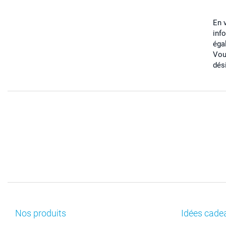
En 
inf
éga
Vou
dés
Nos produits
Idées cade