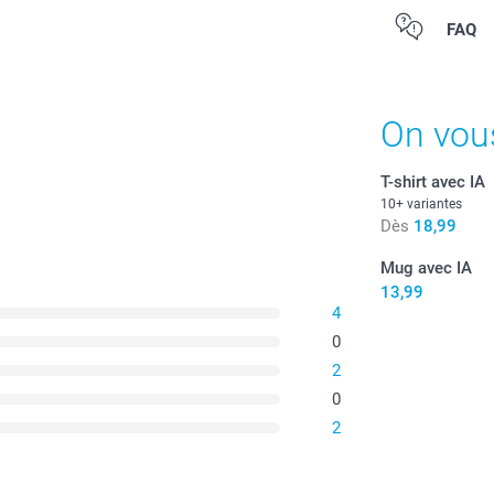
Tous les prix s
FAQ
On vou
T-shirt avec IA
10+ variantes
Dès
18,99
Mug avec IA
13,99
4
Laver à 
recomma
0
Utilisez 
2
Sécher à
0
2