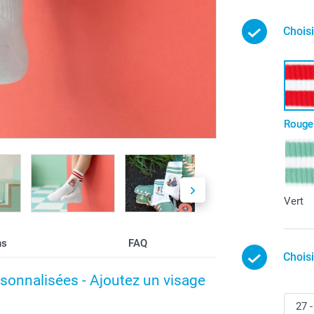
Chois
Rouge
Vert
ns
FAQ
Chois
sonnalisées - Ajoutez un visage