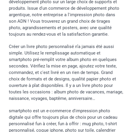
développement photo sur un large choix de supports et
Toussaint
Tarifs
Modes de paiement
produits. Issue d'un commerce de développement photo
Rentrée des classes
Partenariats & Influence
Grandes quantités
argentique, notre entreprise a l'impression photo dans
Saint-Valentin
Investisseurs
Statut de ma commande
son ADN ! Vous trouverez un grand choix de tirages
Vacances
photo, agrandissements et posters, avec une qualité
toujours au rendez-vous et la satisfaction garantie.
Créer un livre photo personnalisé n’a jamais été aussi
simple. Utilisez le remplissage automatique et
smartphoto pré-remplit votre album photo en quelques
secondes. Vérifiez la mise en page, ajoutez votre texte,
commandez, et c'est livré en un rien de temps. Grand
choix de formats et de designs, qualité papier photo et
ouverture à plat disponibles. Il y a un livre photo pour
toutes les occasions : album photo de vacances, mariage,
naissance, voyages, baptême, anniversaire…
smartphoto est un e-commerce d'impression photo
digitale qui offre toujours plus de choix pour un cadeau
personnalisé fun à créer, fun à offrir : mug photo, t-shirt
personnalisé, coque iphone, photo sur toile, calendrier