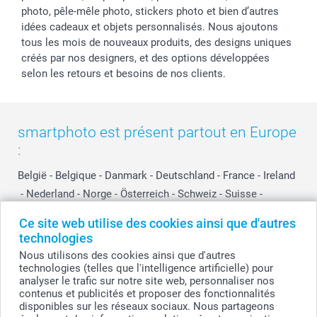
photo, pêle-mêle photo, stickers photo et bien d’autres
idées cadeaux et objets personnalisés. Nous ajoutons
tous les mois de nouveaux produits, des designs uniques
créés par nos designers, et des options développées
selon les retours et besoins de nos clients.
smartphoto est présent partout en Europe
:
België
-
Belgique
-
Danmark
-
Deutschland
-
France
-
Ireland
-
Nederland
-
Norge
-
Österreich
-
Schweiz
-
Suisse
-
Switzerland
-
Suomi
-
Sverige
-
United Kingdom
-
Ce site web utilise des cookies ainsi que d'autres
Other Countries
technologies
Nous utilisons des cookies ainsi que d'autres
technologies (telles que l'intelligence artificielle) pour
Tous les prix sont en EURO (€), TVA incluse et hors frais de port.
analyser le trafic sur notre site web, personnaliser nos
contenus et publicités et proposer des fonctionnalités
disponibles sur les réseaux sociaux. Nous partageons