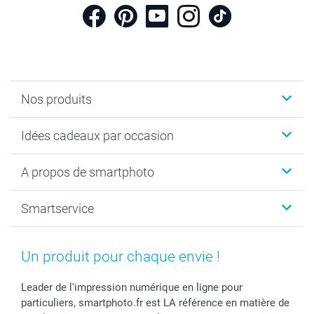
Nos produits
Cadeaux photo
Idées cadeaux par occasion
Calendrier photo & Agenda photo
Livre photo
Noël
A propos de smartphoto
Tirage photo & agrandissement
Anniversaire
Photo sur toile, Poster & Pêle-mêle
Mariage
A propos de smartphoto
Smartservice
Faire-part & Cartes
Naissance & baptême
Plan du site
MyNameBook
Fin d'études
Conditions générales
Contact
Coques smartphone
Fête des Mères
Droit de rétraction
Aide
Un produit pour chaque envie !
Stickers & Etiquettes
Fête des Pères
Plaintes
smartbonus
Cadres photo & accessoires déco
Communion
Vie privée
smartfriends
Leader de l'impression numérique en ligne pour
particuliers, smartphoto.fr est LA référence en matière de
Dénicheur d'idées cadeau
Baptême
Gestion des cookies
Livraison