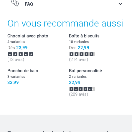
FAQ
Collier de bonbons : petites perles comestibles de
différentes couleurs, lot de 12 pièces.
Cliquez ici pour connaître les informations
On vous recommande aussi
nutritionnelles sur les
oursons & cœurs
et
collier de bonbons
Chocolat avec photo
Boîte à biscuits
. Ne convient pas aux enfants de moins de 3 ans.
4 variantes
10 variantes
Dès
23,99
Dès
22,99
(13 avis)
(214 avis)
Poncho de bain
Bol personnalisé
3 variantes
2 variantes
33,99
22,99
(209 avis)