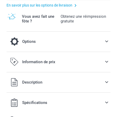
En savoir plus sur les options de livraison
Vous avez fait une
Obtenez une réimpression
fôte ?
gratuite
Options
Remplissez vos cadeaux de bonbons !
Information de prix
6,00 / pièce
Dès
Tous les prix sont en EURO (€), TVA incluse et hors frais de
Description
Disponibilité et prix des options
port.
Spécifications
Oursons : gommes molles aux fruits avec plusieurs
parfums, 1 kg
Cœurs sucrés : saveur framboise, 1 kg