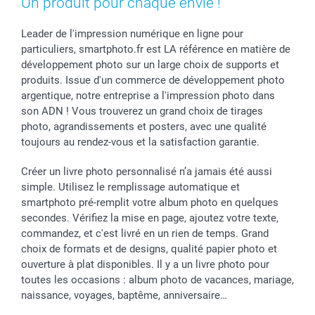
Un produit pour chaque envie !
Stickers & Etiquettes
Fête des Pères
Plaintes
smartbonus
Cadres photo & accessoires déco
Communion
Vie privée
smartfriends
Leader de l'impression numérique en ligne pour
particuliers, smartphoto.fr est LA référence en matière de
Dénicheur d'idées cadeau
Baptême
Gestion des cookies
Livraison
développement photo sur un large choix de supports et
Toussaint
Tarifs
Modes de paiement
produits. Issue d'un commerce de développement photo
Rentrée des classes
Partenariats & Influence
Grandes quantités
argentique, notre entreprise a l'impression photo dans
Saint-Valentin
Investisseurs
Statut de ma commande
son ADN ! Vous trouverez un grand choix de tirages
Vacances
photo, agrandissements et posters, avec une qualité
toujours au rendez-vous et la satisfaction garantie.
Créer un livre photo personnalisé n’a jamais été aussi
simple. Utilisez le remplissage automatique et
smartphoto pré-remplit votre album photo en quelques
secondes. Vérifiez la mise en page, ajoutez votre texte,
commandez, et c'est livré en un rien de temps. Grand
choix de formats et de designs, qualité papier photo et
ouverture à plat disponibles. Il y a un livre photo pour
toutes les occasions : album photo de vacances, mariage,
naissance, voyages, baptême, anniversaire…