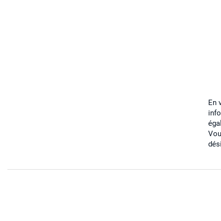
En 
inf
éga
Vou
dés