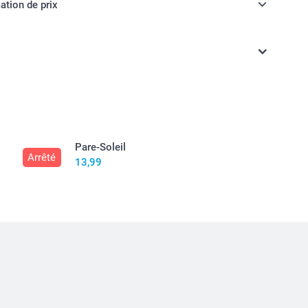
ation de prix
ont en EURO (€), TVA incluse et hors frais de port.
Pare-Soleil
Arrêté
13,99