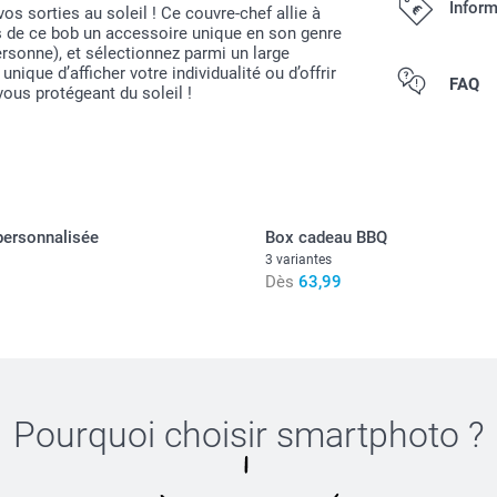
Inform
os sorties au soleil ! Ce couvre-chef allie à
es de ce bob un accessoire unique en son genre
ersonne), et sélectionnez parmi un large
nique d’afficher votre individualité ou d’offrir
Tous les prix s
FAQ
ous protégeant du soleil !
personnalisée
Box cadeau BBQ
3 variantes
Dès
63,99
Pourquoi choisir
smartphoto
?