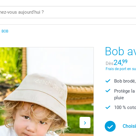
BOB
Bob av
24,
99
Dès
Frais de port en s
Bob brodé,
Protège la
pluie
100 % coto
Chois