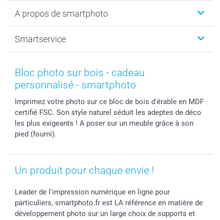
Livre photo
Noël
A propos de smartphoto
Tirage photo & agrandissement
Anniversaire
Photo sur toile, Poster & Pêle-mêle
Mariage
A propos de smartphoto
Smartservice
Faire-part & Cartes
Naissance & baptême
Plan du site
MyNameBook
Fin d'études
Conditions générales
Contact
Coques smartphone
Fête des Mères
Droit de rétraction
Aide
Bloc photo sur bois - cadeau
Stickers & Etiquettes
Fête des Pères
Plaintes
smartbonus
personnalisé - smartphoto
Cadres photo & accessoires déco
Communion
Vie privée
smartfriends
Imprimez votre photo sur ce bloc de bois d'érable en MDF
Dénicheur d'idées cadeau
Baptême
Gestion des cookies
Livraison
certifié FSC. Son style naturel séduit les adeptes de déco
Toussaint
Tarifs
Modes de paiement
les plus exigeants ! A poser sur un meuble grâce à son
Rentrée des classes
Partenariats & Influence
Grandes quantités
pied (fourni).
Saint-Valentin
Investisseurs
Statut de ma commande
Vacances
Un produit pour chaque envie !
Leader de l'impression numérique en ligne pour
particuliers, smartphoto.fr est LA référence en matière de
développement photo sur un large choix de supports et