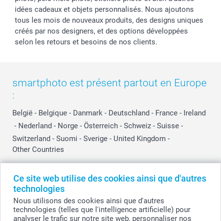
idées cadeaux et objets personnalisés. Nous ajoutons
tous les mois de nouveaux produits, des designs uniques
créés par nos designers, et des options développées
selon les retours et besoins de nos clients.
smartphoto est présent partout en Europe
:
België
-
Belgique
-
Danmark
-
Deutschland
-
France
-
Ireland
-
Nederland
-
Norge
-
Österreich
-
Schweiz
-
Suisse
-
Switzerland
-
Suomi
-
Sverige
-
United Kingdom
-
Other Countries
Ce site web utilise des cookies ainsi que d'autres
Tous les prix sont en EURO (€), TVA incluse et hors frais de port.
technologies
Nous utilisons des cookies ainsi que d'autres
technologies (telles que l'intelligence artificielle) pour
analyser le trafic sur notre site web, personnaliser nos