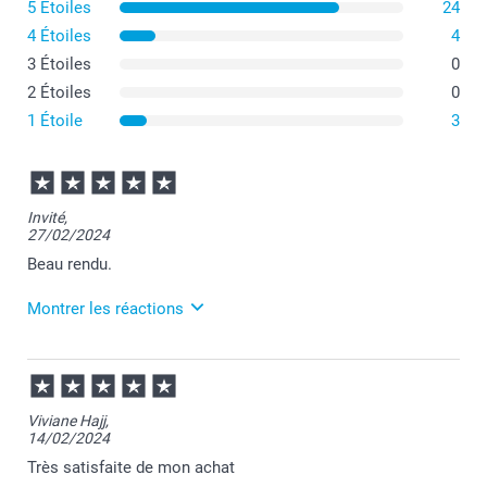
5 Étoiles
24
4 Étoiles
4
3 Étoiles
0
2 Étoiles
0
1 Étoile
3
Invité,
27/02/2024
Beau rendu.
Montrer les réactions
28/02/2024
09:16
Merci beaucoup de votre avis.
Viviane Hajj,
14/02/2024
Nous veillons à vous offrir une plateforme sérieuse
pour vous assurer des retours d'expériences
Très satisfaite de mon achat
authentiques.