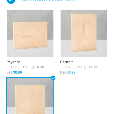
Paysage
Portrait
12,8
17,9
17,9
12,8
1,6 cm
1,6 cm
Dès
30,99
Dès
30,99