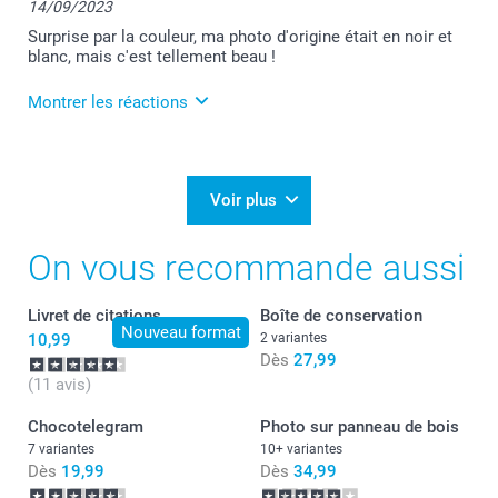
14/09/2023
Surprise par la couleur, ma photo d'origine était en noir et
blanc, mais c'est tellement beau !
Montrer les réactions
15/09/2023
10:37
Merci pour votre ressenti :-)
Voir plus
Je suis ravie de savoir que votre produit soit
On vous recommande aussi
conforme à vos attentes :-)
Je vous souhaite une bonne journée.
Livret de citations
Boîte de conservation
Julie@Smartphoto
Nouveau format
10,99
2 variantes
Dès
27,99
(11 avis)
Chocotelegram
Photo sur panneau de bois
7 variantes
10+ variantes
Dès
19,99
Dès
34,99