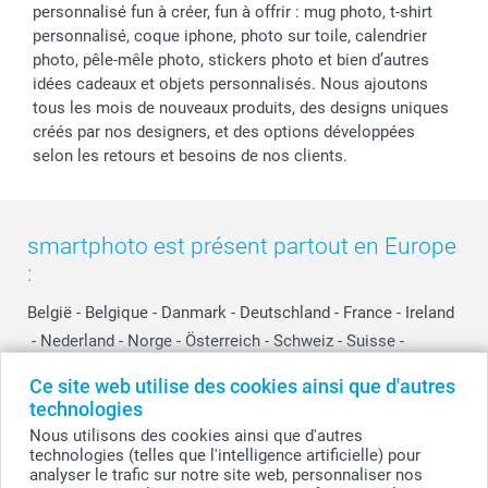
personnalisé fun à créer, fun à offrir : mug photo, t-shirt
personnalisé, coque iphone, photo sur toile, calendrier
photo, pêle-mêle photo, stickers photo et bien d’autres
idées cadeaux et objets personnalisés. Nous ajoutons
tous les mois de nouveaux produits, des designs uniques
créés par nos designers, et des options développées
selon les retours et besoins de nos clients.
smartphoto est présent partout en Europe
:
België
-
Belgique
-
Danmark
-
Deutschland
-
France
-
Ireland
-
Nederland
-
Norge
-
Österreich
-
Schweiz
-
Suisse
-
Switzerland
-
Suomi
-
Sverige
-
United Kingdom
-
Ce site web utilise des cookies ainsi que d'autres
Other Countries
technologies
Nous utilisons des cookies ainsi que d'autres
technologies (telles que l'intelligence artificielle) pour
Tous les prix sont en EURO (€), TVA incluse et hors frais de port.
analyser le trafic sur notre site web, personnaliser nos