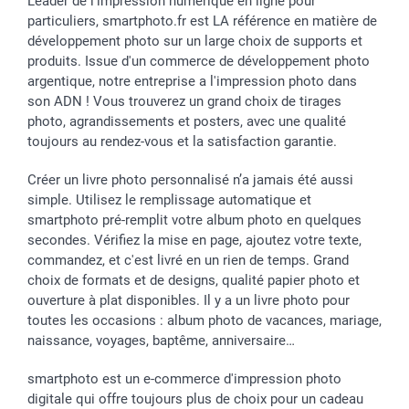
Cadres photo & accessoires déco
Communion
Vie privée
smartfriends
Leader de l'impression numérique en ligne pour
particuliers, smartphoto.fr est LA référence en matière de
Dénicheur d'idées cadeau
Baptême
Gestion des cookies
Livraison
développement photo sur un large choix de supports et
Toussaint
Tarifs
Modes de paiement
produits. Issue d'un commerce de développement photo
Rentrée des classes
Partenariats & Influence
Grandes quantités
argentique, notre entreprise a l'impression photo dans
Saint-Valentin
Investisseurs
Statut de ma commande
son ADN ! Vous trouverez un grand choix de tirages
Vacances
photo, agrandissements et posters, avec une qualité
toujours au rendez-vous et la satisfaction garantie.
Créer un livre photo personnalisé n’a jamais été aussi
simple. Utilisez le remplissage automatique et
smartphoto pré-remplit votre album photo en quelques
secondes. Vérifiez la mise en page, ajoutez votre texte,
commandez, et c'est livré en un rien de temps. Grand
choix de formats et de designs, qualité papier photo et
ouverture à plat disponibles. Il y a un livre photo pour
toutes les occasions : album photo de vacances, mariage,
naissance, voyages, baptême, anniversaire…
smartphoto est un e-commerce d'impression photo
digitale qui offre toujours plus de choix pour un cadeau