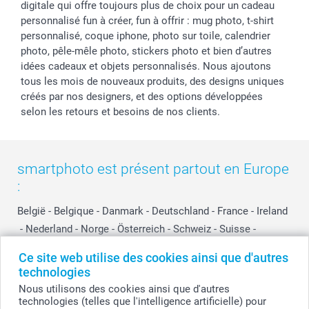
digitale qui offre toujours plus de choix pour un cadeau
personnalisé fun à créer, fun à offrir : mug photo, t-shirt
personnalisé, coque iphone, photo sur toile, calendrier
photo, pêle-mêle photo, stickers photo et bien d’autres
idées cadeaux et objets personnalisés. Nous ajoutons
tous les mois de nouveaux produits, des designs uniques
créés par nos designers, et des options développées
selon les retours et besoins de nos clients.
smartphoto est présent partout en Europe
:
België
-
Belgique
-
Danmark
-
Deutschland
-
France
-
Ireland
-
Nederland
-
Norge
-
Österreich
-
Schweiz
-
Suisse
-
Switzerland
-
Suomi
-
Sverige
-
United Kingdom
-
Ce site web utilise des cookies ainsi que d'autres
Other Countries
technologies
Nous utilisons des cookies ainsi que d'autres
technologies (telles que l'intelligence artificielle) pour