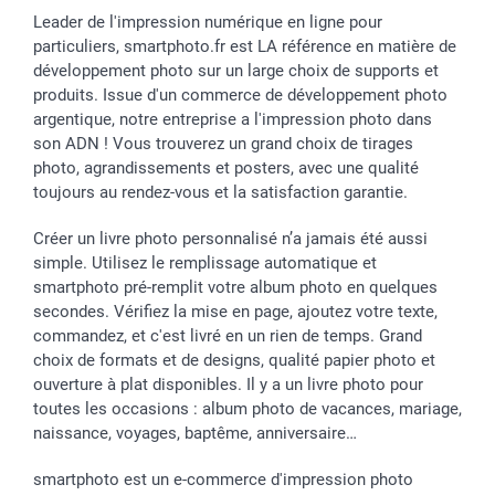
Cadres photo & accessoires déco
Communion
Vie privée
smartfriends
Leader de l'impression numérique en ligne pour
particuliers, smartphoto.fr est LA référence en matière de
Dénicheur d'idées cadeau
Baptême
Gestion des cookies
Livraison
développement photo sur un large choix de supports et
Toussaint
Tarifs
Modes de paiement
produits. Issue d'un commerce de développement photo
Rentrée des classes
Partenariats & Influence
Grandes quantités
argentique, notre entreprise a l'impression photo dans
Saint-Valentin
Investisseurs
Statut de ma commande
son ADN ! Vous trouverez un grand choix de tirages
Vacances
photo, agrandissements et posters, avec une qualité
toujours au rendez-vous et la satisfaction garantie.
Créer un livre photo personnalisé n’a jamais été aussi
simple. Utilisez le remplissage automatique et
smartphoto pré-remplit votre album photo en quelques
secondes. Vérifiez la mise en page, ajoutez votre texte,
commandez, et c'est livré en un rien de temps. Grand
choix de formats et de designs, qualité papier photo et
ouverture à plat disponibles. Il y a un livre photo pour
toutes les occasions : album photo de vacances, mariage,
naissance, voyages, baptême, anniversaire…
smartphoto est un e-commerce d'impression photo