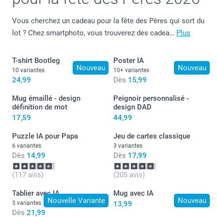
Vous cherchez un cadeau pour la fête des Pères qui sort du
lot ? Chez smartphoto, vous trouverez des cadea…
Plus
T-shirt Bootleg
Poster IA
Nouveau
Nouveau
10 variantes
10+ variantes
24,99
Dès
15,99
Mug émaillé - design
Peignoir personnalisé -
définition de mot
design DAD
17,59
44,99
Puzzle IA pour Papa
Jeu de cartes classique
6 variantes
3 variantes
Dès
14,99
Dès
17,99
(117 avis)
(205 avis)
Tablier avec IA
Mug avec IA
Nouvelle Variante
Nouveau
3 variantes
13,99
Dès
21,99