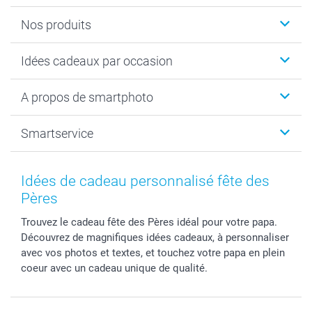
Nos produits
Cadeaux photo
Idées cadeaux par occasion
Calendrier photo & Agenda photo
Livre photo
Noël
A propos de smartphoto
Tirage photo & agrandissement
Anniversaire
Photo sur toile, Poster & Pêle-mêle
Mariage
A propos de smartphoto
Smartservice
Faire-part & Cartes
Naissance & baptême
Plan du site
MyNameBook
Fin d'études
Conditions générales
Contact
Coques smartphone
Fête des Mères
Droit de rétraction
Aide
Idées de cadeau personnalisé fête des
Stickers & Etiquettes
Fête des Pères
Plaintes
smartbonus
Pères
Cadres photo & accessoires déco
Communion
Vie privée
smartfriends
Trouvez le cadeau fête des Pères idéal pour votre papa.
Dénicheur d'idées cadeau
Baptême
Gestion des cookies
Livraison
Découvrez de magnifiques idées cadeaux, à personnaliser
Toussaint
Tarifs
Modes de paiement
avec vos photos et textes, et touchez votre papa en plein
Rentrée des classes
Partenariats & Influence
Grandes quantités
coeur avec un cadeau unique de qualité.
Saint-Valentin
Investisseurs
Statut de ma commande
Vacances