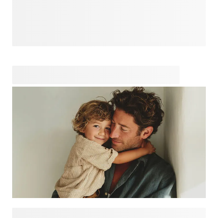
Chaque papa a son propre style, et c'est là que commence
votre cadeau personnalisé. Découvrez des designs fête des
Pères pour tous les types de pères, qu'ils soient aventuriers
et joueurs, attentionnés, fiers ou toujours prêts avec une
blague ou un bon conseil. Choisissez d'abord le design qui
lui correspond le mieux, puis découvrez tous les produits
que vous pouvez personnaliser avec ce design. Créer un
cadeau devient ainsi plus facile, plus personnel et bien plus
agréable dès le premier clic.