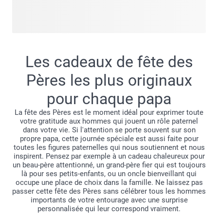
Toujours prêt pour une randonnée, un road trip, un week-end
.
de camping ou une aventure en montagne ? Sur cette page,
vous trouverez des cadeaux personnalisés qui s'accordent
parfaitement à son esprit aventurier.
Pensez à un mug avec une photo de son paysage de
Les cadeaux de fête des
montagne préféré, une toile avec ce panorama
époustouflant, ou un autre cadeau photo fête des Pères qui
Pères les plus originaux
le ramènera aussitôt à sa plus belle aventure.
pour chaque papa
Que vous souhaitiez immortaliser le souvenir d'un voyage
partagé ou lui offrir un cadeau de fête des Pères original :
La fête des Pères est le moment idéal pour exprimer toute
choisissez un design qui lui ressemble, téléchargez votre
votre gratitude aux hommes qui jouent un rôle paternel
dans votre vie. Si l'attention se porte souvent sur son
photo ou ajoutez simplement votre texte, et créez quelque
propre papa, cette journée spéciale est aussi faite pour
chose d'unique pour un papa qui n'attend qu'une chose —
toutes les figures paternelles qui nous soutiennent et nous
repartir à l'aventure.
inspirent. Pensez par exemple à un cadeau chaleureux pour
un beau-père attentionné, un grand-père fier qui est toujours
là pour ses petits-enfants, ou un oncle bienveillant qui
occupe une place de choix dans la famille. Ne laissez pas
passer cette fête des Pères sans célébrer tous les hommes
importants de votre entourage avec une surprise
personnalisée qui leur correspond vraiment.