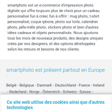
smartphoto est un e-commerce d'impression photo
digitale qui offre toujours plus de choix pour un cadeau
personnalisé fun à créer, fun à offrir : mug photo, t-shirt
personnalisé, coque iphone, photo sur toile, calendrier
photo, pêle-mêle photo, stickers photo et bien d’autres
idées cadeaux et objets personnalisés. Nous ajoutons
tous les mois de nouveaux produits, des designs uniques
créés par nos designers, et des options développées
selon les retours et besoins de nos clients.
smartphoto est présent partout en Europe
:
België
-
Belgique
-
Danmark
-
Deutschland
-
France
-
Ireland
-
Nederland
-
Norge
-
Österreich
-
Schweiz
-
Suisse
-
Switzerland
-
Suomi
-
Sverige
-
United Kingdom
-
Ce site web utilise des cookies ainsi que d'autres
Other Countries
technologies