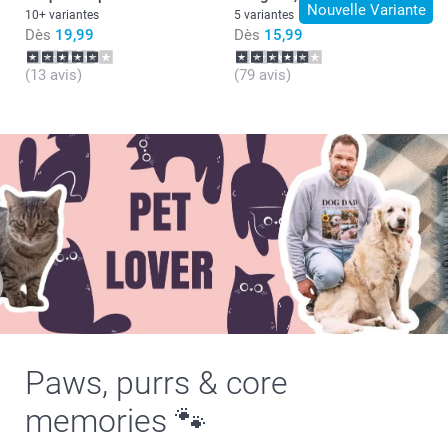
Nouvelle Variante
10+ variantes
5 variantes
Dès
19,99
Dès
15,99
(13 avis)
(79 avis)
Paws, purrs & core
memories 🐾