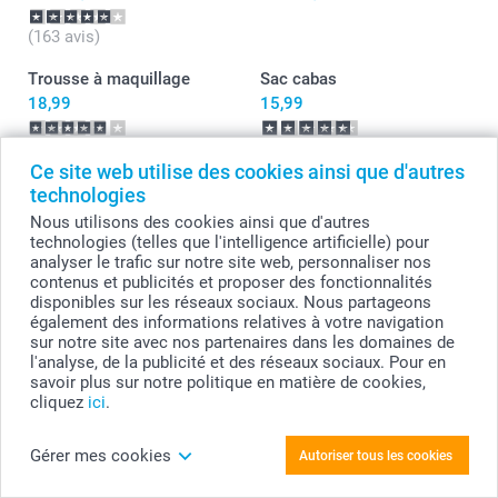
(163 avis)
Trousse à maquillage
Sac cabas
18,99
15,99
(10 avis)
(10 avis)
Ce site web utilise des cookies ainsi que d'autres
Cahier Photo
Poster Pêle-mêle
technologies
3 variantes
10+ variantes
Nous utilisons des cookies ainsi que d'autres
Dès
8,99
Dès
4,99
technologies (telles que l'intelligence artificielle) pour
analyser le trafic sur notre site web, personnaliser nos
(32 avis)
(599 avis)
contenus et publicités et proposer des fonctionnalités
disponibles sur les réseaux sociaux. Nous partageons
également des informations relatives à votre navigation
sur notre site avec nos partenaires dans les domaines de
l'analyse, de la publicité et des réseaux sociaux. Pour en
savoir plus sur notre politique en matière de cookies,
cliquez
ici
.
Gérer mes cookies
Autoriser tous les cookies