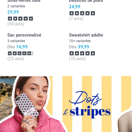
Sous-verres luxe
Dessous de plats
2 variantes
24,99
29,99
(7 avis)
(54 avis)
Sac personnalisé
Sweatshirt adulte
3 variantes
10+ variantes
Dès
16,99
Dès
39,99
(23 avis)
(10 avis)