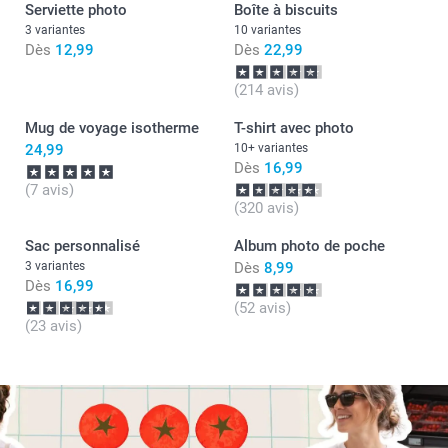
Serviette photo
Boîte à biscuits
3 variantes
10 variantes
Dès
12,99
Dès
22,99
(214 avis)
Mug de voyage isotherme
T-shirt avec photo
24,99
10+ variantes
Dès
16,99
(7 avis)
(320 avis)
Sac personnalisé
Album photo de poche
3 variantes
Dès
8,99
Dès
16,99
(52 avis)
(23 avis)