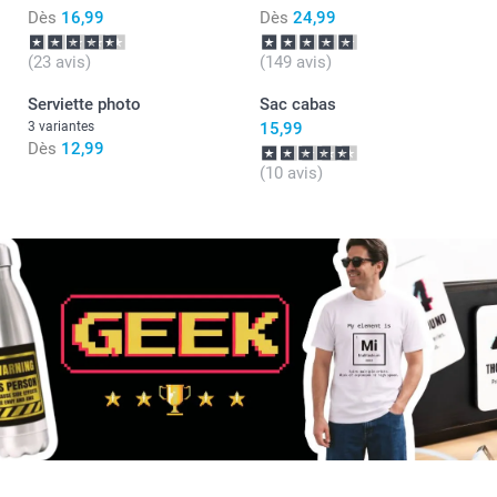
Dès
16,99
Dès
24,99
(23 avis)
(149 avis)
Serviette photo
Sac cabas
3 variantes
15,99
Dès
12,99
(10 avis)