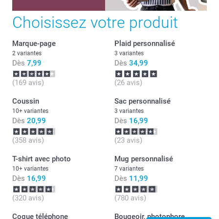
Choisissez votre produit
Marque-page
Plaid personnalisé
2 variantes
3 variantes
Dès
7,99
Dès
34,99
(169 avis)
(26 avis)
Coussin
Sac personnalisé
10+ variantes
3 variantes
Dès
20,99
Dès
16,99
(358 avis)
(23 avis)
T-shirt avec photo
Mug personnalisé
10+ variantes
7 variantes
Dès
16,99
Dès
11,99
(320 avis)
(780 avis)
Coque téléphone
Bougeoir, photophore